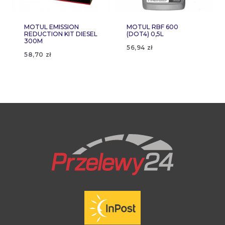
MOTUL EMISSION
MOTUL RBF 600
REDUCTION KIT DIESEL
(DOT4) 0,5L
300M
56,94
zł
58,70
zł