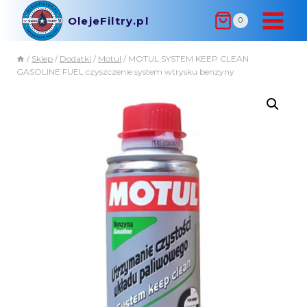
OlejeFiltry.pl
0
/
Sklep
/
Dodatki
/
Motul
/
MOTUL SYSTEM KEEP CLEAN
GASOLINE FUEL czyszczenie system wtrysku benzyny