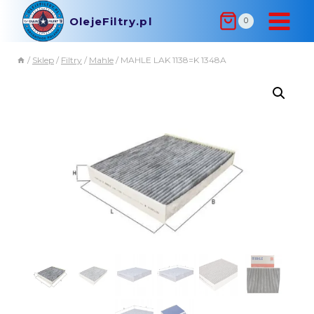
OlejeFiltry.pl
0
/
Sklep
/
Filtry
/
Mahle
/
MAHLE LAK 1138=K 1348A