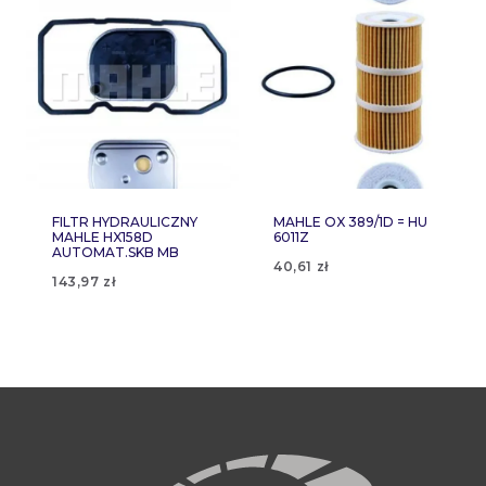
FILTR HYDRAULICZNY
MAHLE OX 389/1D = HU
MAHLE HX158D
6011Z
AUTOMAT.SKB MB
40,61
zł
143,97
zł