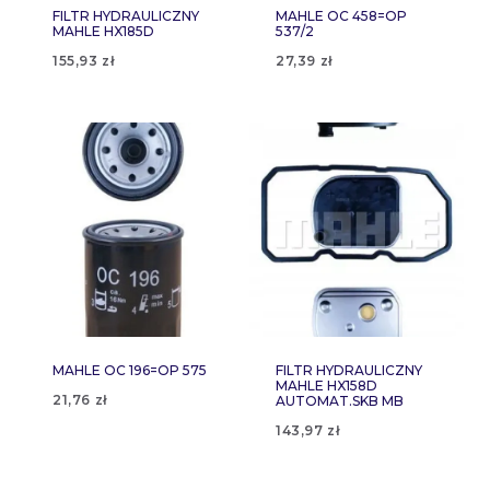
FILTR HYDRAULICZNY
MAHLE OC 458=OP
MAHLE HX185D
537/2
155,93
zł
27,39
zł
MAHLE OC 196=OP 575
FILTR HYDRAULICZNY
MAHLE HX158D
21,76
zł
AUTOMAT.SKB MB
143,97
zł