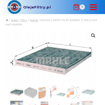
OlejeFiltry.pl
0
/
Sklep
/
Filtry
/
Mahle
/
MAHLE LAK157 FILTR KABINY Z WEGLEM
AKTYWNYM