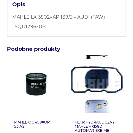
Opis
MAHLE LX 3502=AP 139/5 – AUDI (FAW)
L5QD129620B
Podobne produkty
MAHLE OC 458=OP
FILTR HYDRAULICZNY
537/2
MAHLE HX158D
AUTOMAT.SKB MB