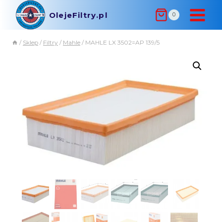
OlejeFiltry.pl
0
/
Sklep
/
Filtry
/
Mahle
/
MAHLE LX 3502=AP 139/5