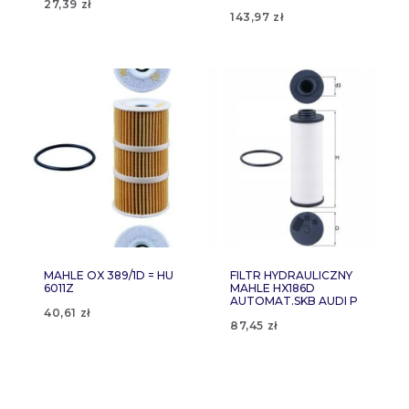
27,39
zł
143,97
zł
MAHLE OX 389/1D = HU
FILTR HYDRAULICZNY
6011Z
MAHLE HX186D
AUTOMAT.SKB AUDI P
40,61
zł
87,45
zł