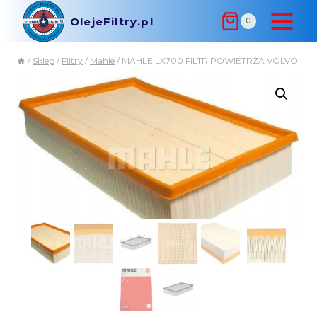
OlejeFiltry.pl
0
/
Sklep
/
Filtry
/
Mahle
/
MAHLE LX700 FILTR POWIETRZA VOLVO