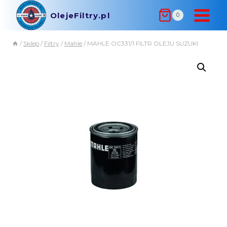
OlejeFiltry.pl
0
/
Sklep
/
Filtry
/
Mahle
/
MAHLE OC331/1 FILTR OLEJU SUZUKI