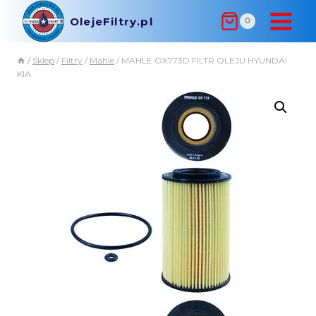
OlejeFiltry.pl
0
/
Sklep
/
Filtry
/
Mahle
/
MAHLE OX773D FILTR OLEJU HYUNDAI
KIA