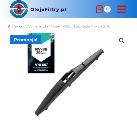
OlejeFiltry.pl
0
/
Sklep
/
Wycieraczki
/
Visee
/
VISEE BackSide RV-38 200
Promocja!