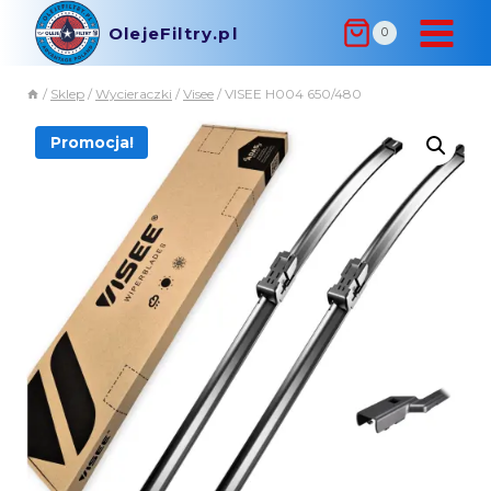
OlejeFiltry.pl
0
/
Sklep
/
Wycieraczki
/
Visee
/
VISEE H004 650/480
Promocja!