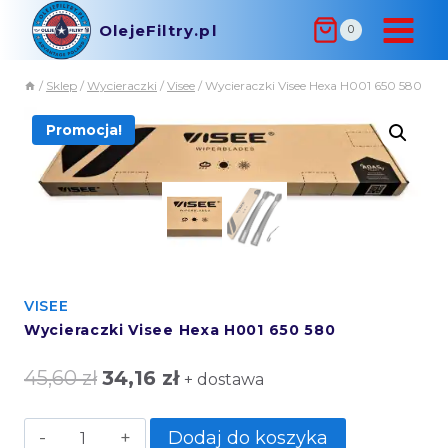
OlejeFiltry.pl
0
/
Sklep
/
Wycieraczki
/
Visee
/
Wycieraczki Visee Hexa H001 650 580
Promocja!
VISEE
Wycieraczki Visee Hexa H001 650 580
45,60
zł
34,16
zł
+ dostawa
Dodaj do koszyka